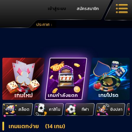
เข้าสู่ระบบ
สมัครสมาชิก
ประกาศ
:
เกมใหม่
เกมโปรด
เกมกำลังแตก
สล็อต
คาสิโน
กีฬา
ยิงปลา
เกมแตกง่าย
(14 เกม)