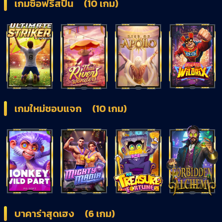
เกมซื้อฟรีสปิน
(10 เกม)
เกมใหม่ชอบแจก
(10 เกม)
บาคาร่าสุดเฮง
(6 เกม)